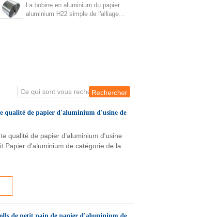
cuisine de papier d'aluminium
La bobine en aluminium du papier
aluminium H22 simple de l'alliage
d'aluminium 8011 adaptent aux
besoins du client
e qualité de papier d'aluminium d'usine de
te qualité de papier d'aluminium d'usine
t Papier d'aluminium de catégorie de la
olls de petit pain de papier d'aluminium de