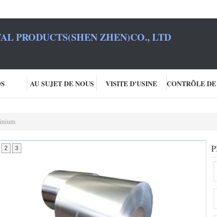
L PRODUCTS(SHEN ZHEN)CO., LTD
OS
AU SUJET DE NOUS
VISITE D'USINE
minium
P
2
3