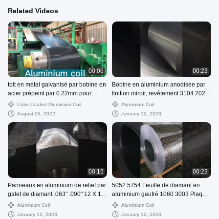
Related Videos
00:06
00:23
toit en métal galvanisé par bobine en
Bobine en aluminium anodisée par
acier prépeint par 0.22mm pour
finition miroir, revêtement 3104 2024
l'architecture
1050 1060 1070 1100
Color Coated Aluminium Coil
Aluminium Coil
August 26, 2022
January 12, 2023
00:15
00:23
Panneaux en aluminium de relief par
5052 5754 Feuille de diamant en
galet de diamant .063" .090" 12 X 12
aluminium gaufré 1060 3003 Plaque
12 X 24
de contrôle de la bande de
Aluminium Coil
Aluminium Coil
roulement
January 12, 2023
January 12, 2023