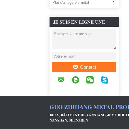
Plat d'alliage en métal
JE SUIS EN LIGNE UNE
DISCUSSION EN LIGNE
Contact
GUO ZHIHANG METAL PROD
1018A, BÂTIMENT DE YANXIANG, 4ÈME ROUT
NANSHAN, SHENZHEN