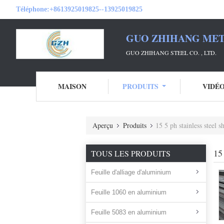
Téléphone:
+8613925019825--13925019825
GUO ZHIHANG META
GUO ZHIHANG STEEL CO. , LTD.
MAISON
PRODUITS
VIDÉ
Aperçu
Produits
15 5 ph stainless steel s
15
TOUS LES PRODUITS
Feuille d'alliage d'aluminium
Feuille 1060 en aluminium
Feuille 5083 en aluminium