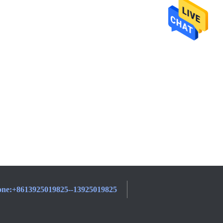
one:
+8613925019825--13925019825