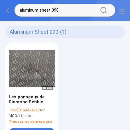
Aluminum Sheet 090
(1)
Les panneaux de
Diamond Pebble
Embossed Aluminium
Prix:
$3150-$3800/ton
Sheet .063" .090" ont
MOQ:
1 tonne
vérifié la feuille en
aluminium
Trouvez les derniers prix