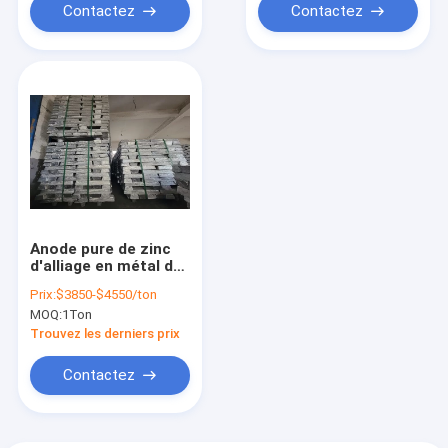
Contactez
Contactez
Anode pure de zinc
d'alliage en métal de
lingot du magnésium
Prix:
$3850-$4550/ton
Az91 99,99
MOQ:
1Ton
Trouvez les derniers prix
Contactez