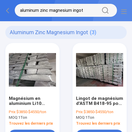
Aluminum Zinc Magnesium Ingot
(3)
Magnésium en
Lingot de magnésium
aluminium Li10
d'ASTM B418-95 pour
d'alliage de lithium de
l'axe en aluminium
Prix:
$3850-$4550/ton
Prix:
$3850-$4550/ton
lingots de
d'anode de zinc de
MOQ:
1Ton
MOQ:
1Ton
magnésium de zinc
bateaux
Trouvez les derniers prix
Trouvez les derniers prix