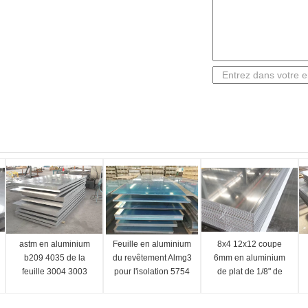
astm en aluminium
Feuille en aluminium
8x4 12x12 coupe
b209 4035 de la
du revêtement Almg3
6mm en aluminium
feuille 3004 3003
pour l'isolation 5754
de plat de 1/8" de
5052 6063 1060
aluminium de plat de
10mm 8mm pour
4037 finition de
zinc de matériel de
classer la résistance