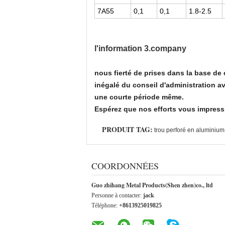
7A55
0,1
0,1
1.8-2.5
l'information 3.company
nous fierté de prises dans la base de c
inégalé du conseil d'administration a
une courte période même.
Espérez que nos efforts vous impressio
PRODUIT TAG:
trou perforé en aluminium
COORDONNÉES
Guo zhihang Metal Products(Shen zhen)co., ltd
Personne à contacter:
jack
Téléphone:
+8613925019825