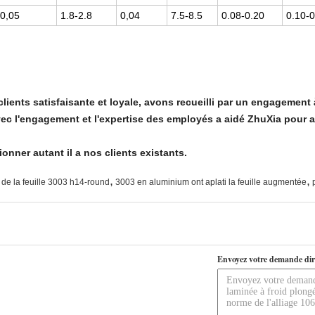
0,05
1.8-2.8
0,04
7.5-8.5
0.08-0.20
0.10-0
lients satisfaisante et loyale, avons recueilli par un engagement à
vec l'engagement et l'expertise des employés a aidé ZhuXia pour a
nner autant il a nos clients existants.
,
,
 de la feuille 3003 h14-round
3003 en aluminium ont aplati la feuille augmentée
Envoyez votre demande dir