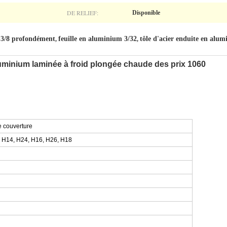
DE RELIEF:
Disponible
 3/8 profondément
feuille en aluminium 3/32
tôle d'acier enduite en al
,
,
aluminium laminée à froid plongée chaude des prix 1060
e couverture
H14, H24, H16, H26, H18