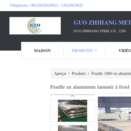
Téléphone:
+8613925019825--13925019825
GUO ZHIHANG META
GUO ZHIHANG STEEL CO. , LTD.
MAISON
PRODUITS
VIDÉ
Aperçu
Produits
Feuille 1060 en alumin
Feuille en aluminium laminée à froid