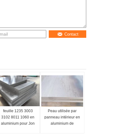
Contact
feuille 1235 3003
Peau utilisée par
3102 8011 1060 en
panneau intérieur en
aluminium pour Jon
aluminium de
Boat Floor Metal 48 x
réfrigérateur de la
96 4x8
feuille 2mm 3mm