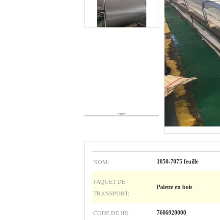
NOM:
1050-7075 feuille
PAQUET DE
Palette en bois
TRANSPORT:
CODE DE HS:
7606920000