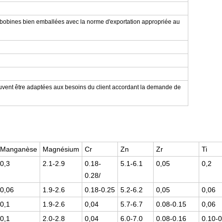
 bobines bien emballées avec la norme d'exportation appropriée au
euvent être adaptées aux besoins du client accordant la demande de
Manganèse
Magnésium
Cr
Zn
Zr
Ti
0,3
2.1-2.9
0.18-
5.1-6.1
0,05
0,2
0.28/
0,06
1.9-2.6
0.18-0.25
5.2-6.2
0,05
0,06
0,1
1.9-2.6
0,04
5.7-6.7
0.08-0.15
0,06
0,1
2.0-2.8
0,04
6.0-7.0
0.08-0.16
0.10-0