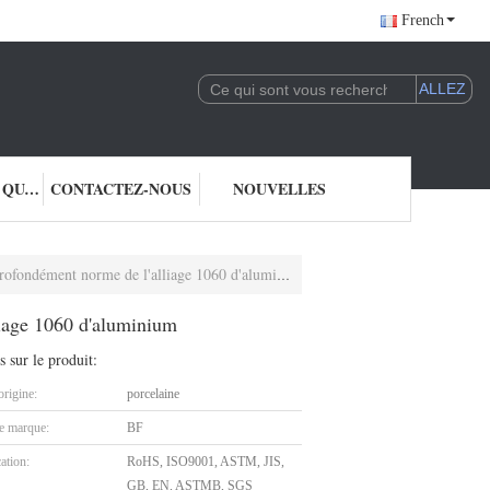
French
CONTRÔLE DE QUALITÉ
CONTACTEZ-NOUS
NOUVELLES
fondément norme de l'alliage 1060 d'aluminium
liage 1060 d'aluminium
s sur le produit:
origine:
porcelaine
 marque:
BF
cation:
RoHS, ISO9001, ASTM, JIS,
GB, EN, ASTMB, SGS