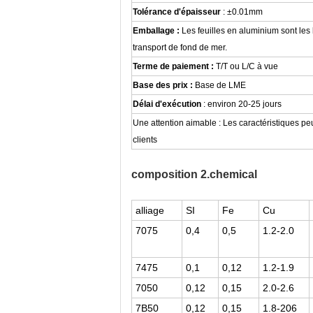
Tolérance d'épaisseur
: ±0.01mm
Emballage :
Les feuilles en aluminium sont les
transport de fond de mer.
Terme de paiement :
T/T ou L/C à vue
Base des prix :
Base de LME
Délai d'exécution
: environ 20-25 jours
Une attention aimable : Les caractéristiques p
clients
composition 2.chemical
alliage
SI
Fe
Cu
7075
0,4
0,5
1.2-2.0
7475
0,1
0,12
1.2-1.9
7050
0,12
0,15
2.0-2.6
7B50
0,12
0,15
1.8-206