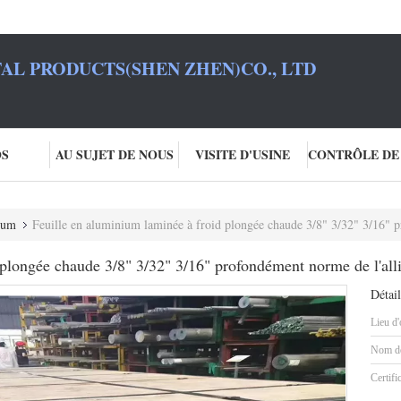
L PRODUCTS(SHEN ZHEN)CO., LTD
OS
AU SUJET DE NOUS
VISITE D'USINE
ium
Feuille en aluminium laminée à froid plongée chaude 3/8" 3/32" 3/16" pro
 plongée chaude 3/8" 3/32" 3/16" profondément norme de l'al
Détail
Lieu d'
Nom de
Certifi