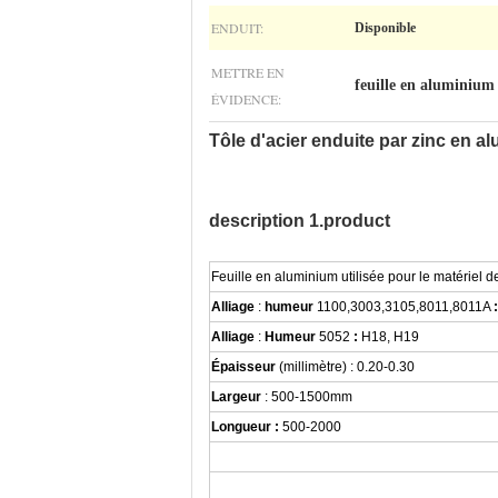
ENDUIT:
Disponible
METTRE EN
feuille en aluminium
ÉVIDENCE:
Tôle d'acier enduite par zinc en 
description 1.product
Feuille en aluminium utilisée pour le matériel d
Alliage
:
humeur
1100,3003,3105,8011,8011A
:
Alliage
:
Humeur
5052
:
H18, H19
Épaisseur
(millimètre) : 0.20-0.30
Largeur
: 500-1500mm
Longueur :
500-2000