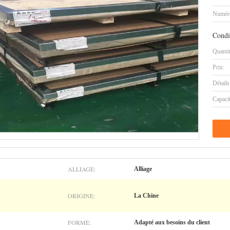
Numéro
Condi
Quanti
Prix:
Détails
Capaci
ALLIAGE:
Alliage
ORIGINE:
La Chine
FORME:
Adapté aux besoins du client