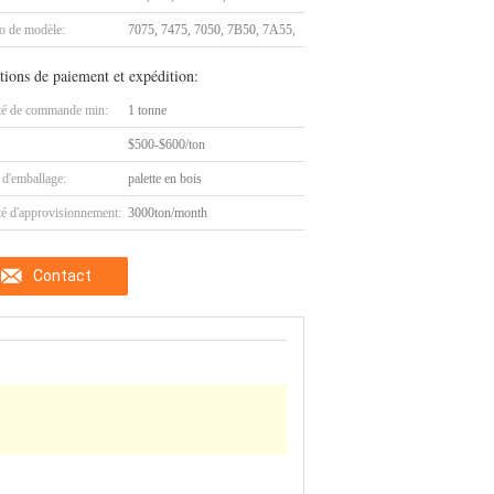
 de modèle:
7075, 7475, 7050, 7B50, 7A55,
tions de paiement et expédition:
té de commande min:
1 tonne
$500-$600/ton
 d'emballage:
palette en bois
té d'approvisionnement:
3000ton/month
Contact