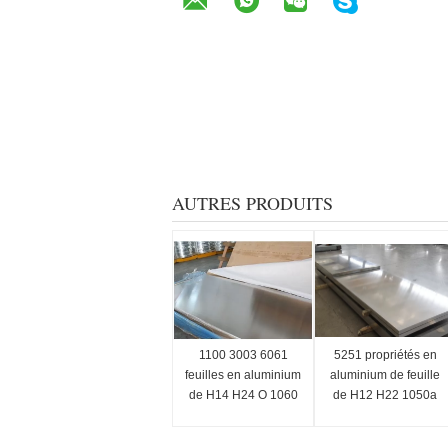
AUTRES PRODUITS
1100 3003 6061
5251 propriétés en
feuilles en aluminium
aluminium de feuille
de H14 H24 O 1060
de H12 H22 1050a
pour le decking de
H14 H24 1060
bateau 1/8 pouce 1/4
300mm x 150mm x