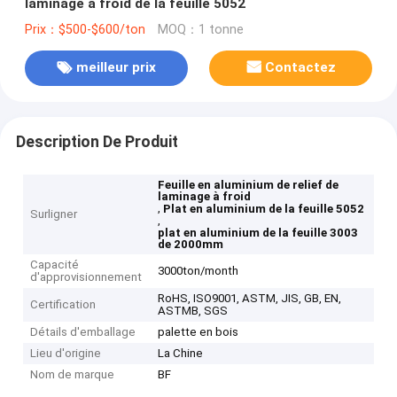
laminage à froid de la feuille 5052
Prix：$500-$600/ton
MOQ：1 tonne
meilleur prix
Contactez
Description De Produit
Feuille en aluminium de relief de
laminage à froid
,
Plat en aluminium de la feuille 5052
Surligner
,
plat en aluminium de la feuille 3003
de 2000mm
Capacité
3000ton/month
d'approvisionnement
RoHS, ISO9001, ASTM, JIS, GB, EN,
Certification
ASTMB, SGS
Détails d'emballage
palette en bois
Lieu d'origine
La Chine
Nom de marque
BF