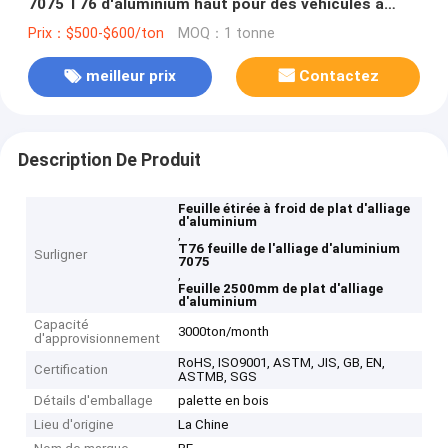
7075 T76 d'aluminium haut pour des véhicules à
moteur
Prix：$500-$600/ton
MOQ：1 tonne
meilleur prix
Contactez
Description De Produit
Feuille étirée à froid de plat d'alliage
d'aluminium
,
T76 feuille de l'alliage d'aluminium
Surligner
7075
,
Feuille 2500mm de plat d'alliage
d'aluminium
Capacité
3000ton/month
d'approvisionnement
RoHS, ISO9001, ASTM, JIS, GB, EN,
Certification
ASTMB, SGS
Détails d'emballage
palette en bois
Lieu d'origine
La Chine