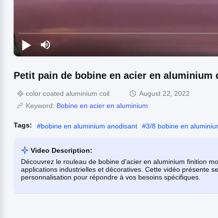
Petit pain de bobine en acier en aluminium
color coated aluminium coil
August 22, 2022
Keyword:
Bobine en acier en aluminium
Tags:
#
bobine en aluminium anodisant
#
3/8 bobine en alumini
Video Description:
Découvrez le rouleau de bobine d'acier en aluminium finition m
applications industrielles et décoratives. Cette vidéo présente se
personnalisation pour répondre à vos besoins spécifiques.