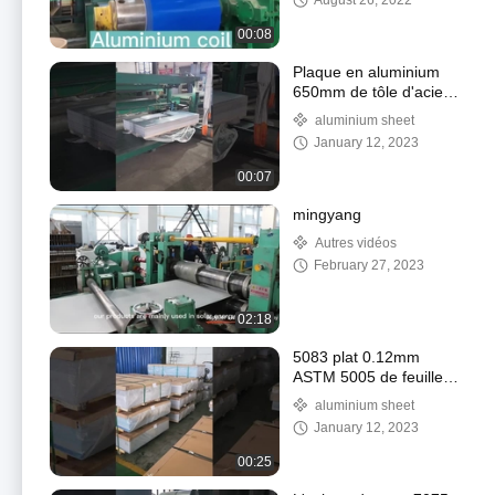
August 26, 2022
00:08
Plaque en aluminium
650mm de tôle d'acier
d'Uns 1060 pour le bord
aluminium sheet
de moulin de gravure
January 12, 2023
00:07
mingyang
Autres vidéos
February 27, 2023
02:18
5083 plat 0.12mm
ASTM 5005 de feuille
d'alliage d'aluminium de
aluminium sheet
RoHS 1060
January 12, 2023
00:25