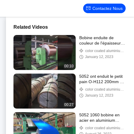
Contactez Nous
Related Videos
Bobine enduite de
couleur de l'épaisseur
0,06 mm, aluminium
color coated aluminium
peint 1250 mm
coil
January 12, 2023
00:10
5052 ont enduit le petit
pain O-H112 200mm de
la bobine 6061 T6
color coated aluminium
d'acier allié d'aluminium
coil
January 12, 2023
00:27
5052 1060 bobine en
acier en aluminium
1500mm 0.27mm 3033
color coated aluminium
anti doigt
coil