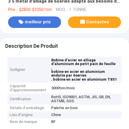
3 5 métal d'alliage de 6series adapté aux besoins du
client
Prix：$2850-$3350/ton
MOQ：1 TONNE
meilleur prix
Contactez
Description De Produit
Bobine d'acier en alliage
d'aluminium de petit pain de feuille
,
Surligner
bobine en acier en aluminium
enduite par 6series
,
bobine en acier en aluminium T851
Capacité
3000ton/mois
d'approvisionnement
RoHS, ISO9001, ASTM, JIS, GB, EN,
Certification
ASTMB, SGS
Détails d'emballage
Palette en bois
Lieu d'origine
Chine
Nom de marque
BF