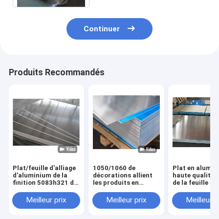
Continuer
Produits Recommandés
Plat/feuille d'alliage
1050/1060 de
Plat en alumin
d'aluminium de la
décorations allient
haute qualité
finition 5083h321 de
les produits en
de la feuille 1
moulin pour le
aluminium de profil
1050 1100 pour
matériel de
couvrent le plat en
construction
Meilleur prix
Meilleur prix
Meilleur p
décoration
aluminium
d'aluminium